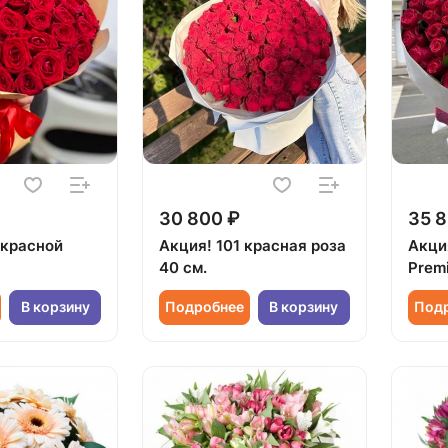
30 800 ₽
35 8
 красной
Акция! 101 красная роза
Акци
40 см.
Prem
В корзину
Подробнее
В корзину
Под