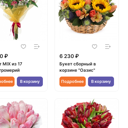
0 ₽
6 230 ₽
 MIX из 17
Букет сборный в
тромерий
корзине "Оазис"
робнее
В корзину
Подробнее
В корзину