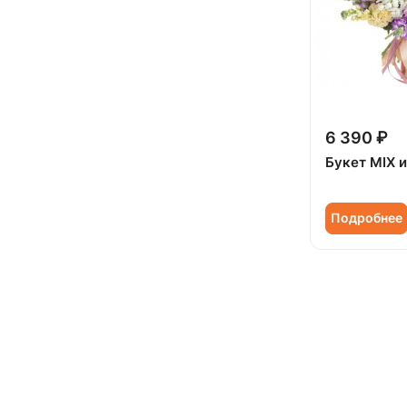
Ромашка (
5
)
Сирень (
9
)
Скиммия (
4
)
Солидаго (
6
)
6 390 ₽
Статица (
18
)
Букет MIX и
Танацетум (
12
)
Тюльпан (
170
)
Подробнее
Фрезия (
16
)
Хамелациум (
1
)
Хризантема (
51
)
Эрингиум (
1
)
Эустома (
64
)