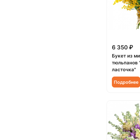
Коллеге (
1162
)
Юбилей (
866
)
Маттиола (
24
)
Мужчине (
146
)
Мимоза (
19
)
Подруге (
125
)
Нарцисс (
2
)
Ребенку (
432
)
Нигелла (
1
)
6 350 ₽
Сестре (
123
)
Озотамнус (
3
)
Букет из м
тюльпанов 
Орхидея (
51
)
ласточка"
Пион (
84
)
Подробнее
Подсолнух (
25
)
Ранункулюс (
22
)
Роза (
611
)
Роза кустовая (
130
)
Роза Синяя Оригинал (
1
)