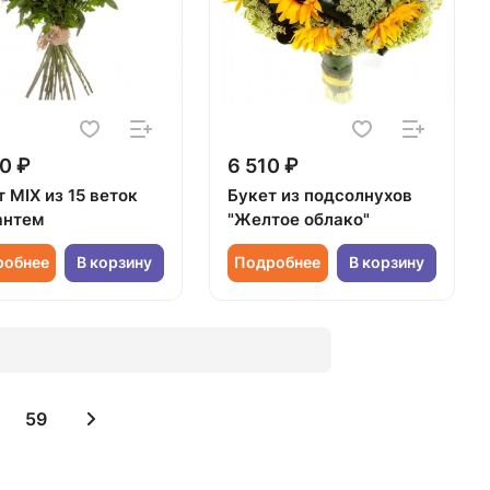
0 ₽
6 510 ₽
 MIX из 15 веток
Букет из подсолнухов
антем
"Желтое облако"
робнее
В корзину
Подробнее
В корзину
59