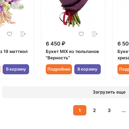
6 450 ₽
6 50
з 19 маттиол
Букет MIX из тюльпанов
Букет
"Верность"
хриз
В корзину
Подробнее
В корзину
Под
Загрузить еще
1
2
3
...