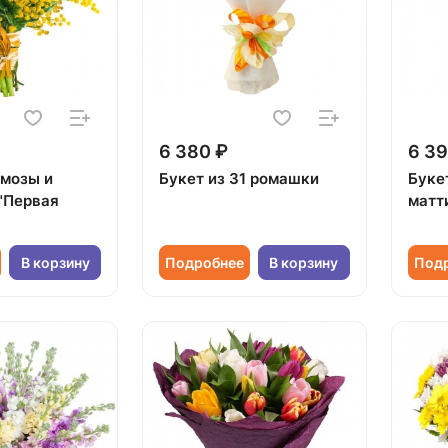
6 380 ₽
6 39
имозы и
Букет из 31 ромашки
Буке
"Первая
матт
В корзину
Подробнее
В корзину
Под