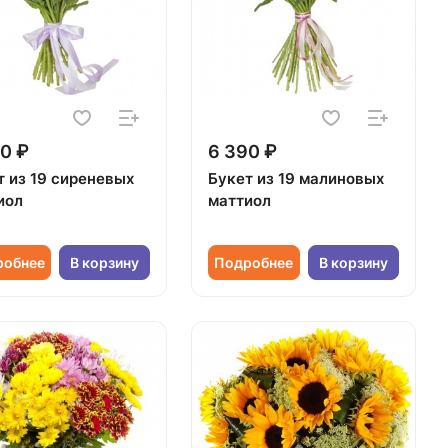
0 ₽
6 390 ₽
т из 19 сиреневых
Букет из 19 малиновых
иол
маттиол
робнее
В корзину
Подробнее
В корзину