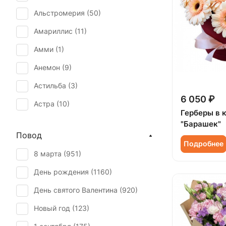
Альстромерия (
50
)
Амариллис (
11
)
Амми (
1
)
Анемон (
9
)
Астильба (
3
)
6 050 ₽
Астра (
10
)
Герберы в 
Брассика (
1
)
"Барашек"
Повод
Бувардия (
1
)
Подробнее
8 марта (
951
)
Буплерум (
1
)
День рождения (
1160
)
Ваксфлауэр (
1
)
День святого Валентина (
920
)
Васильки (
1
)
Новый год (
123
)
Вероника белая (
1
)