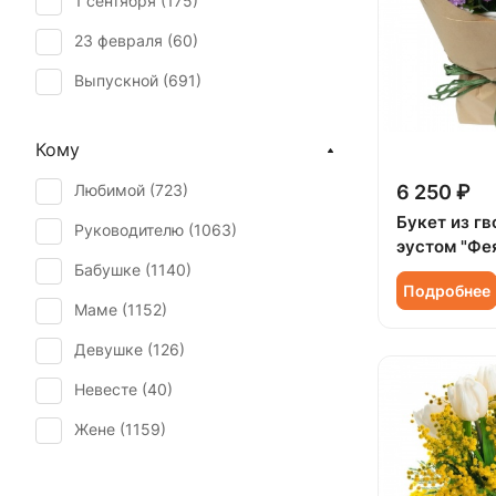
1 сентября (
175
)
Гвоздика (
28
)
23 февраля (
60
)
Гербера (
36
)
Выпускной (
691
)
Гиацинт (
15
)
День матери (
771
)
Гиперикум (
33
)
Кому
День учителя (
532
)
Гипсофила (
29
)
Любимой (
723
)
6 250 ₽
Пасха (
48
)
Гортензия (
33
)
Букет из гв
Руководителю (
1063
)
Первое свидание (
1096
)
эустом "Фе
Грин белл (
1
)
Бабушке (
1140
)
Последний звонок (
625
)
Ирис (
36
)
Подробнее
Маме (
1152
)
Рождение ребенка (
530
)
Калла (
18
)
Девушке (
126
)
Рождество (
119
)
Краспедия (
2
)
Невесте (
40
)
Свадьба (
25
)
Леукоспермум (
1
)
Жене (
1159
)
Татьянин день (
726
)
Лилия (
38
)
Женщине (
1164
)
Траур (
10
)
Лимониум (
4
)