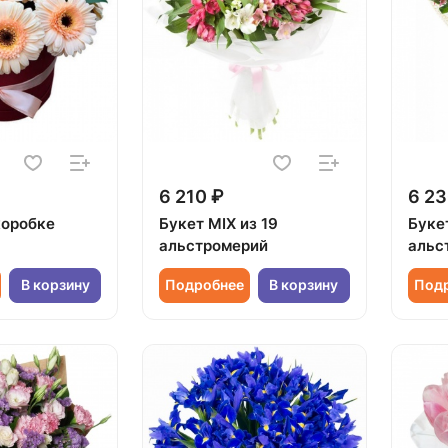
6 210 ₽
6 23
коробке
Букет MIX из 19
Букет
альстромерий
альс
В корзину
Подробнее
В корзину
Под