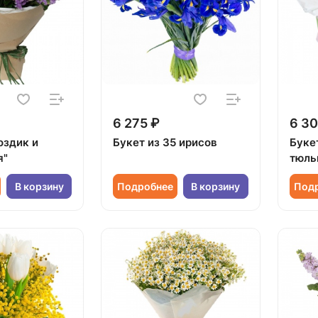
6 275 ₽
6 30
оздик и
Букет из 35 ирисов
Букет
я"
тюль
В корзину
Подробнее
В корзину
Под