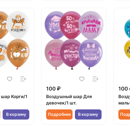
100 ₽
100 
шар Корги/1
Воздушный шар Для
Возд
девочек/1 шт.
маль
В корзину
Подробнее
В корзину
Под