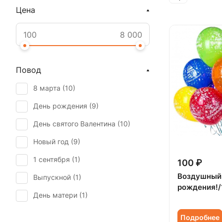
Цена
Повод
8 марта (
10
)
День рождения (
9
)
День святого Валентина (
10
)
Новый год (
9
)
1 сентября (
1
)
100 ₽
Воздушный
Выпускной (
1
)
рождения!/
День матери (
1
)
День учителя (
1
)
Подробнее