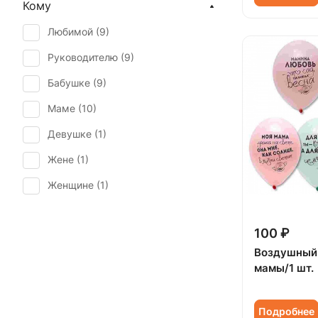
Кому
Первое свидание (
1
)
Любимой (
9
)
Последний звонок (
1
)
Руководителю (
9
)
Рождение ребенка (
1
)
Бабушке (
9
)
Татьянин день (
1
)
Маме (
10
)
Девушке (
1
)
Жене (
1
)
Женщине (
1
)
Коллеге (
1
)
100 ₽
Мужчине (
1
)
Воздушный
Подруге (
1
)
мамы/1 шт.
Ребенку (
1
)
Подробнее
Сестре (
1
)