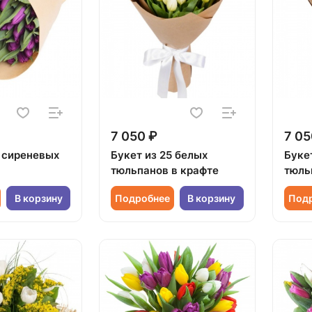
7 050 ₽
7 05
5 сиреневых
Букет из 25 белых
Буке
тюльпанов в крафте
тюль
В корзину
Подробнее
В корзину
Под