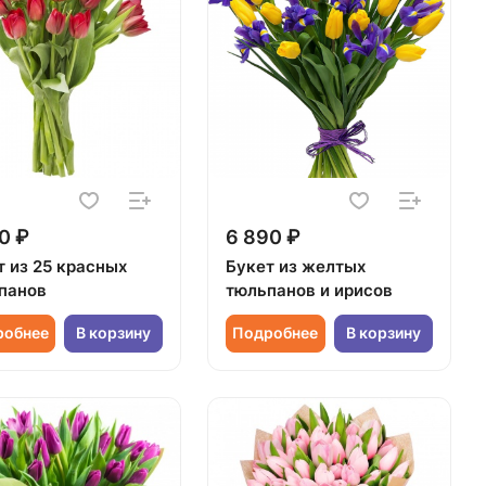
0 ₽
6 890 ₽
т из 25 красных
Букет из желтых
панов
тюльпанов и ирисов
робнее
В корзину
Подробнее
В корзину