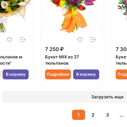
7 250 ₽
7 30
юльпанов м
Букет MIX из 27
Букет
ости"
тюльпанов
тюль
В корзину
Подробнее
В корзину
Под
Загрузить еще
1
2
3
...