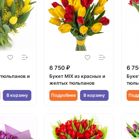
6 750 ₽
6 75
 тюльпанов и
Букет MIX из красных и
Буке
желтых тюльпанов
тюль
В корзину
Подробнее
В корзину
Под