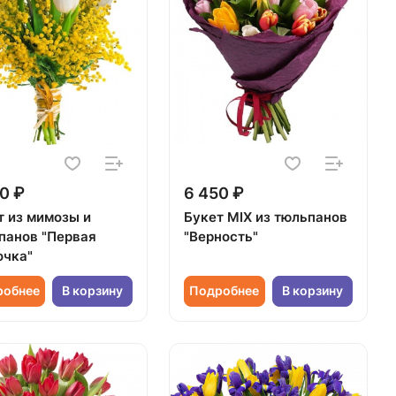
0 ₽
6 450 ₽
т из мимозы и
Букет MIX из тюльпанов
панов "Первая
"Верность"
очка"
робнее
В корзину
Подробнее
В корзину