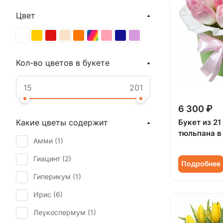
Цвет
Кол-во цветов в букете
6 300 ₽
Букет из 21
Какие цветы содержит
тюльпана в
Амми (
1
)
Гиацинт (
2
)
Подробнее
Гиперикум (
1
)
Ирис (
6
)
Леукоспермум (
1
)