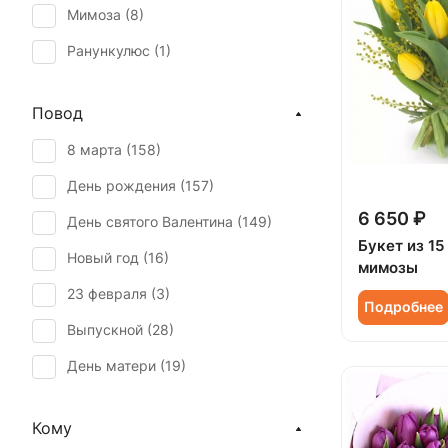
Мимоза (
8
)
Ранункулюс (
1
)
Роза кустовая (
3
)
Повод
Тюльпан (
158
)
8 марта (
158
)
День рождения (
157
)
6 650 ₽
День святого Валентина (
149
)
Букет из 15
Новый год (
16
)
мимозы
23 февраля (
3
)
Подробнее
Выпускной (
28
)
День матери (
19
)
День учителя (
9
)
Кому
Пасха (
5
)