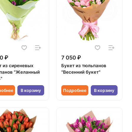
0 ₽
7 050 ₽
т из сиреневых
Букет из тюльпанов
панов "Желанный
"Весенний букет"
"
робнее
В корзину
Подробнее
В корзину