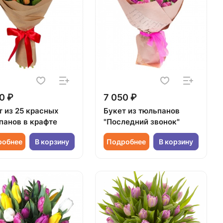
0 ₽
7 050 ₽
т из 25 красных
Букет из тюльпанов
панов в крафте
"Последний звонок"
робнее
В корзину
Подробнее
В корзину