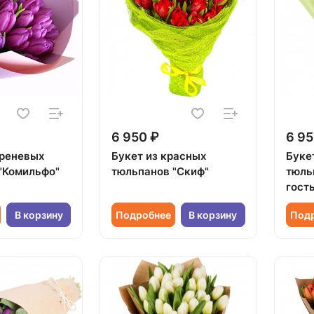
6 950 ₽
6 95
иреневых
Букет из красных
Буке
"Комильфо"
тюльпанов "Скиф"
тюль
гость
В корзину
Подробнее
В корзину
Под