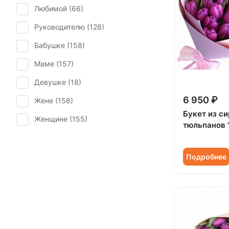
Любимой (
66
)
Первое свидание (
155
)
Руководителю (
128
)
Последний звонок (
27
)
Бабушке (
158
)
Рождение ребенка (
16
)
Маме (
157
)
Рождество (
15
)
Девушке (
18
)
Татьянин день (
14
)
6 950 ₽
Жене (
158
)
Юбилей (
65
)
Букет из с
Женщине (
155
)
тюльпанов 
Коллеге (
158
)
Мужчине (
13
)
Подробнее
Подруге (
18
)
Ребенку (
84
)
Сестре (
17
)