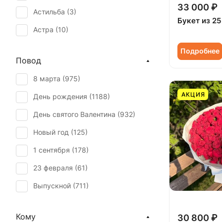
33 000 ₽
Астильба (
3
)
Букет из 25
Астра (
10
)
Брассика (
1
)
Подробнее
Повод
Бувардия (
1
)
8 марта (
975
)
Буплерум (
1
)
АКЦИЯ
День рождения (
1188
)
Ваксфлауэр (
1
)
День святого Валентина (
932
)
Васильки (
1
)
Новый год (
125
)
Вероника белая (
1
)
1 сентября (
178
)
Гвоздика (
28
)
23 февраля (
61
)
Гербера (
37
)
Выпускной (
711
)
Гиацинт (
17
)
День матери (
789
)
Гиперикум (
33
)
Кому
30 800 ₽
День учителя (
537
)