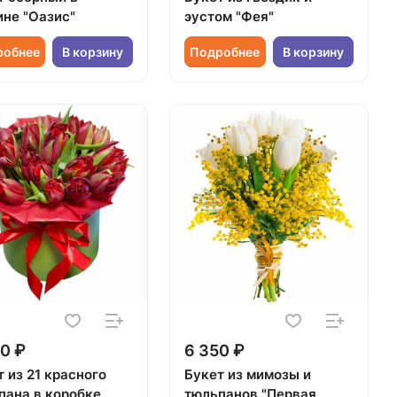
ине "Оазис"
эустом "Фея"
робнее
В корзину
Подробнее
В корзину
0 ₽
6 350 ₽
 из 21 красного
Букет из мимозы и
пана в коробке
тюльпанов "Первая