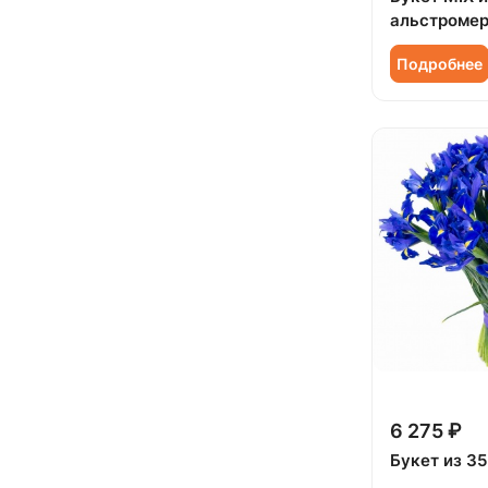
Сестре (
124
)
альстроме
Озотамнус (
3
)
Подробнее
Орхидея (
51
)
Пион (
86
)
Подсолнух (
25
)
Ранункулюс (
23
)
Роза (
627
)
Роза кустовая (
132
)
Роза синяя (
1
)
Роза Синяя Оригинал (
2
)
Ромашка (
5
)
Сирень (
9
)
6 275 ₽
Букет из 35
Скиммия (
4
)