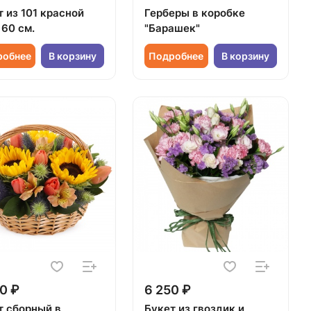
 из 101 красной
Герберы в коробке
 60 см.
"Барашек"
робнее
В корзину
Подробнее
В корзину
0 ₽
6 250 ₽
т сборный в
Букет из гвоздик и