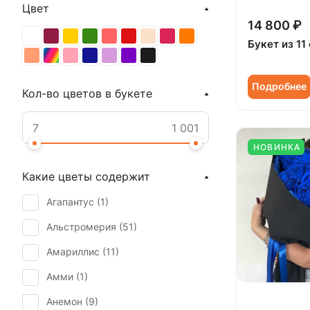
Цвет
14 800 ₽
Букет из 11
Подробнее
Кол-во цветов в букете
НОВИНКА
Какие цветы содержит
Агапантус (
1
)
Альстромерия (
51
)
Амариллис (
11
)
Амми (
1
)
Анемон (
9
)