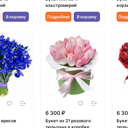
рий
альстромерий
корз
В корзину
Подробнее
В корзину
Под
6 300 ₽
6 30
 ирисов
Букет из 21 розового
Букет
тюльпана в коробке
тюль