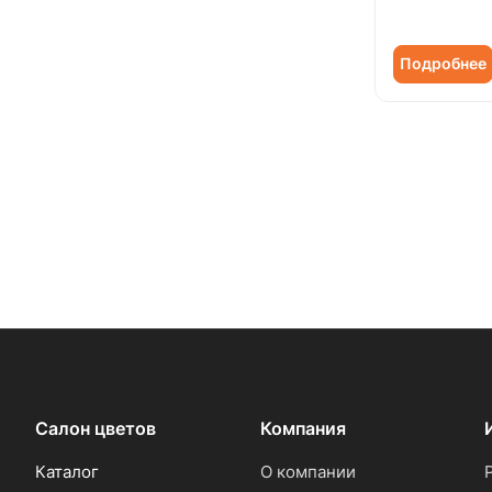
Солидаго (
6
)
Статица (
18
)
Подробнее
Танацетум (
12
)
Тюльпан (
174
)
Фрезия (
16
)
Хамелациум (
1
)
Хризантема (
51
)
Эрингиум (
1
)
Эустома (
64
)
Салон цветов
Компания
Каталог
О компании