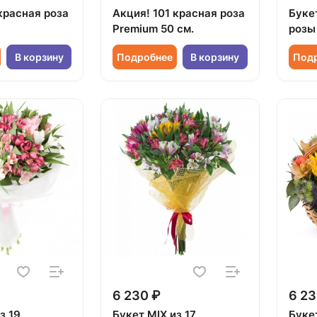
красная роза
Акция! 101 красная роза
Букет
Premium 50 см.
розы
В корзину
Подробнее
В корзину
Под
6 230 ₽
6 23
з 19
Букет MIX из 17
Буке