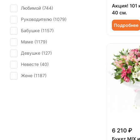
Гипсофила (
29
)
Акция! 101 
Любимой (
744
)
Пасха (
49
)
40 см.
Гортензия (
34
)
Руководителю (
1079
)
Первое свидание (
1123
)
Грин белл (
1
)
Подробнее
Бабушке (
1157
)
Последний звонок (
634
)
Ирис (
36
)
Маме (
1179
)
Рождение ребенка (
537
)
Калла (
18
)
Девушке (
127
)
Рождество (
121
)
Краспедия (
2
)
Невесте (
40
)
Свадьба (
27
)
Леукоспермум (
1
)
Жене (
1187
)
Татьянин день (
732
)
Лилия (
38
)
Женщине (
1181
)
Траур (
10
)
Лимониум (
4
)
Коллеге (
1190
)
Юбилей (
888
)
Маттиола (
25
)
Мужчине (
147
)
Мимоза (
19
)
Подруге (
137
)
Нарцисс (
2
)
6 210 ₽
Ребенку (
437
)
Нигелла (
1
)
Букет MIX и