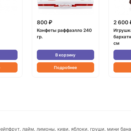
800 ₽
2 600 
Конфеты раффаэлло 240
Игрушк
гр.
бархат
см
В корзину
е
Подробнее
рейпфрут, лайм, лимоны, киви, яблоки, груши, мини бан