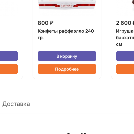
800 ₽
2 600 
Конфеты раффаэлло 240
Игрушк
гр.
бархат
см
В корзину
е
Подробнее
Доставка