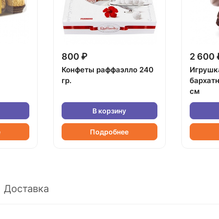
800 ₽
2 600 
Конфеты раффаэлло 240
Игрушк
гр.
бархат
см
В корзину
е
Подробнее
Доставка