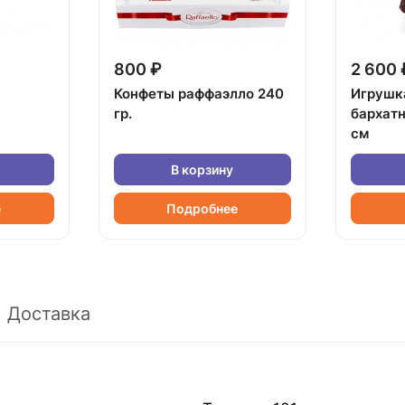
800 ₽
2 600 
Конфеты раффаэлло 240
Игрушк
гр.
бархат
см
В корзину
е
Подробнее
Доставка